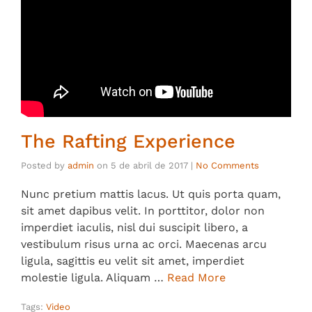
The Rafting Experience
Posted by
admin
on
5 de abril de 2017
|
No Comments
Nunc pretium mattis lacus. Ut quis porta quam,
sit amet dapibus velit. In porttitor, dolor non
imperdiet iaculis, nisl dui suscipit libero, a
vestibulum risus urna ac orci. Maecenas arcu
ligula, sagittis eu velit sit amet, imperdiet
molestie ligula. Aliquam …
Read More
Tags:
Video