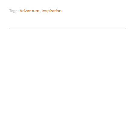
Tags:
Adventure
,
Inspiration
Traveling – it leaves you
speechless, then turns you
into a storyteller
Ibn Battuta