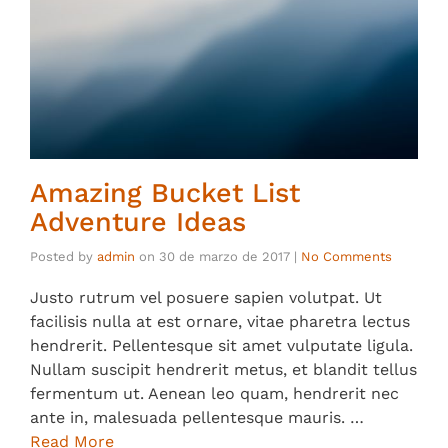
Amazing Bucket List
Adventure Ideas
Posted by
admin
on
30 de marzo de 2017
|
No Comments
Justo rutrum vel posuere sapien volutpat. Ut
facilisis nulla at est ornare, vitae pharetra lectus
hendrerit. Pellentesque sit amet vulputate ligula.
Nullam suscipit hendrerit metus, et blandit tellus
fermentum ut. Aenean leo quam, hendrerit nec
ante in, malesuada pellentesque mauris. …
Read More