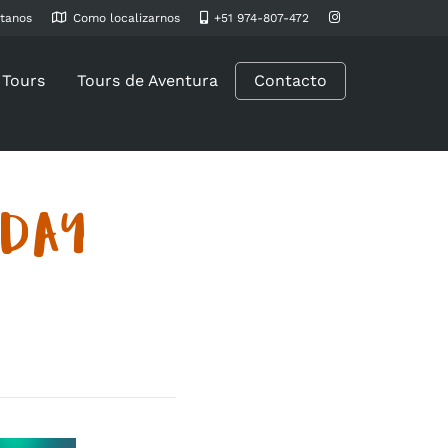
tanos
Como localizarnos
+51 974-807-472
 Tours
Tours de Aventura
Contacto
-DAY