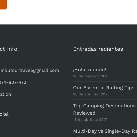
ct Info
Entradas recientes
¡Hola, mundo!
hinkutourtravel@gmail.com
20 de mayo de 2025
974-807-472
Our Essential Rafting Tips
ation
20 de abril de 2017
Top Camping Destinations
Reviewed
cial
15 de abril de 2017
Multi-Day vs Single-Day Ra