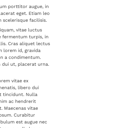
um porttitor augue, in
lacerat eget. Etiam leo
celerisque facilisis.
liquam, vitae luctus
e fermentum turpis, in
is. Cras aliquet lectus
 lorem id, gravida
pien a condimentum.
 dui ut, placerat urna.
orem vitae ex
natis, libero dui
 tincidunt. Nulla
enim ac hendrerit
t. Maecenas vitae
 ipsum. Curabitur
stibulum est augue nec