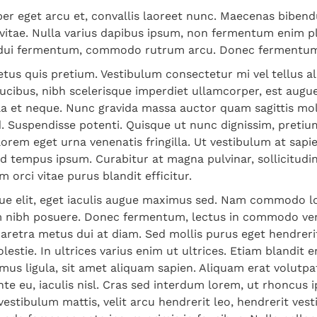
er eget arcu et, convallis laoreet nunc. Maecenas bibend
 vitae. Nulla varius dapibus ipsum, non fermentum enim p
t dui fermentum, commodo rutrum arcu. Donec fermentum s
metus quis pretium. Vestibulum consectetur mi vel tellus a
ucibus, nibh scelerisque imperdiet ullamcorper, est augu
a et neque. Nunc gravida massa auctor quam sagittis moll
 Suspendisse potenti. Quisque ut nunc dignissim, pretium
lorem eget urna venenatis fringilla. Ut vestibulum at sa
 id tempus ipsum. Curabitur at magna pulvinar, sollicitudin
orci vitae purus blandit efficitur.
sque elit, eget iaculis augue maximus sed. Nam commodo l
m nibh posuere. Donec fermentum, lectus in commodo vene
retra metus dui at diam. Sed mollis purus eget hendrerit
estie. In ultrices varius enim ut ultrices. Etiam blandit 
mus ligula, sit amet aliquam sapien. Aliquam erat volutpa
ante eu, iaculis nisl. Cras sed interdum lorem, ut rhoncus
vestibulum mattis, velit arcu hendrerit leo, hendrerit ve