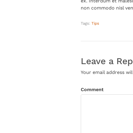
ex. Interdum et malesu
non commodo nisl vene
Tags:
Tips
Leave a Rep
Your email address wil
Comment