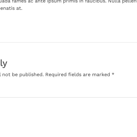
ada fames ac ante ipsum primis in faucibus. Nulla pellen
natis at.
ly
l not be published. Required fields are marked *