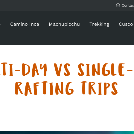
Contác
e
Camino Inca
Machupicchu
Trekking
Cusco
TI-DAY VS SINGLE
RAFTING TRIPS