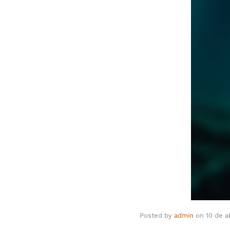
Posted by
admin
on
10 de a