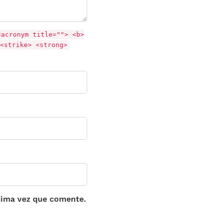
<acronym title=""> <b>
<strike> <strong>
xima vez que comente.